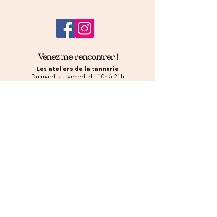
Venez me rencontrer !
Les ateliers de la tannerie
Du mardi au samedi de 10h à 21h
18, rue Marthe Aureau
77 400 Lagny sur Marne
atelierarelcy@gmail.com
Tel.
06 04 02 55 32
Prenez contact
Une question ?
J’accepte les termes et conditions
Voir
les conditions d'utilisation
Pécisez votre demande
Cours
Créations