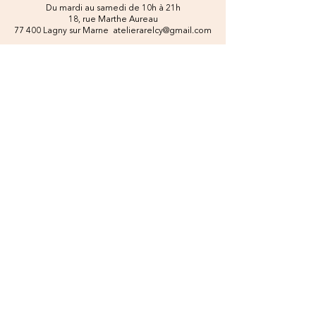
Du mardi au samedi de 10h à 21h
18, rue Marthe Aureau
77 400 Lagny sur Marne
atelierarelcy@gmail.com
Tel.
06 04 02 55 32
Prenez contact
Une question ?
J’accepte les termes et conditions
Voir
les conditions d'utilisation
Pécisez votre demande
Cours
Créations