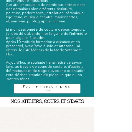
une mémoire industrielle.
Cet atelier accueille de nombreux artistes dans
des domaines bien différents, sculpture,
peinture, performance, installation, céramique,
bijouterie, musique, théâtre, marionnettes,
ébénisterie, photographie, lutherie.
Et moi, passionnée de couture depuis toujours,
j’ai décidé d’abandonner l’aiguille de l’infirmière
pour l’aiguille à coudre.
Après 10 mois de formation à distance et en
présentiel, avec Rêve à soie et Artesane, j’ai
obtenu le CAP Métiers de la Mode Vêtement
Flou.
Aujourd’hui, je souhaite transmettre ce savoir-
faire, au travers de cours de couture, d’ateliers
thématiques et de stages, avec une orientation
zéro-déchet, création de pièce unique ou en
petites séries.
Pour en savoir plus
NOS ATELIERS, COURS ET STAGES