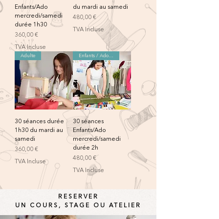
Enfants/Ado
du mardi au samedi
mercredi/samedi
Prix
480,00 €
durée 1h30
TVA Incluse
Prix
360,00 €
TVA Incluse
Adulte
Enfants / Adolescents
30 séances durée
30 séances
1h30 du mardi au
Enfants/Ado
samedi
mercredi/samedi
durée 2h
Prix
360,00 €
Prix
480,00 €
TVA Incluse
TVA Incluse
RESERVER
UN COURS, STAGE OU ATELIER