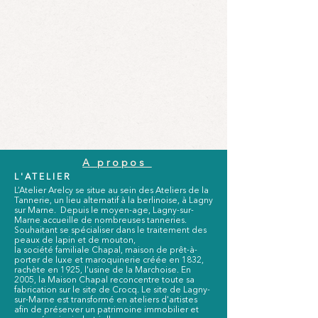
A propos
L'ATELIER
L’Atelier Arelcy se situe au sein des Ateliers de la
Tannerie, un lieu alternatif à la berlinoise, à Lagny
sur Marne. Depuis le moyen-age, Lagny-sur-
Marne accueille de nombreuses tanneries.
Souhaitant se spécialiser dans le traitement des
peaux de lapin et de mouton,
la société familiale Chapal, maison de prêt-à-
porter de luxe et maroquinerie créée en 1832,
rachète en 1925, l'usine de la Marchoise. En
2005, la Maison Chapal reconcentre toute sa
fabrication sur le site de Crocq. Le site de Lagny-
sur-Marne est transformé en ateliers d'artistes
afin de préserver un patrimoine immobilier et