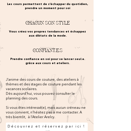
Les cours permettent de s’échapper du quotidien,
prendre un moment pour soi
CHACUN SON STYLE
Vous créez vos propres tendances et échappez
aux diktats de la mode.
CONFIANT.E.S
Prendre confiance en soi pour se lancer seul.e.
grâce aux cours et ateliers.
J’anime des cours de couture, des ateliers à
thèmes et des stages de couture pendant les
vacances scolaires.
Dès aujourd’hui, vous pouvez consulter le
planning des cours.
Si vous êtes intéressé(e), mais aucun créneau ne
vous convient, n’hésitez pas à me contacter. A
très bientôt, à l’Atelier Arelcy.
Découvrez et réservez par ici !