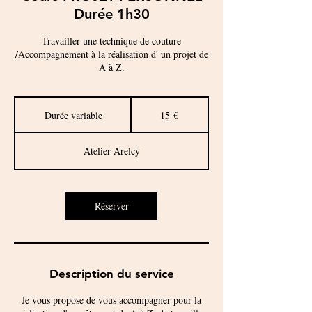
Durée 1h30
Travailler une technique de couture
/Accompagnement à la réalisation d' un projet de
A à Z.
15
euros
Durée variable
D
15 €
u
r
Atelier Arelcy
é
e
v
a
Réserver
r
i
a
b
l
Description du service
e
Je vous propose de vous accompagner pour la